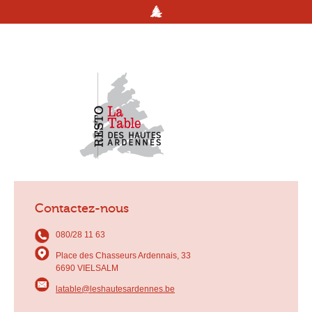
Contactez-nous
080/28 11 63
Place des Chasseurs Ardennais, 33
6690 VIELSALM
latable@leshautesardennes.be