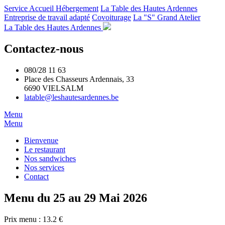
Service Accueil Hébergement
La Table des Hautes Ardennes
Entreprise de travail adapté
Covoiturage
La "S" Grand Atelier
La Table des Hautes Ardennes
Contactez-nous
080/28 11 63
Place des Chasseurs Ardennais, 33
6690 VIELSALM
latable@leshautesardennes.be
Aller
Menu
au
Menu
contenu
Bienvenue
Le restaurant
Nos sandwiches
Nos services
Contact
Menu du 25 au 29 Mai 2026
Prix menu : 13.2 €