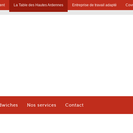
ent
La Table des Hautes Ardennes
Entreprise de travail adapté
Covo
dwiches
Nos services
Contact