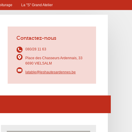
iturage
La "S" Grand Atelier
Contactez-nous
080/28 11 63
Place des Chasseurs Ardennais, 33
6690 VIELSALM
latable@leshautesardennes.be