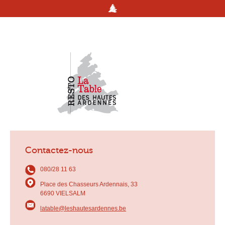
Contactez-nous
080/28 11 63
Place des Chasseurs Ardennais, 33
6690 VIELSALM
latable@leshautesardennes.be